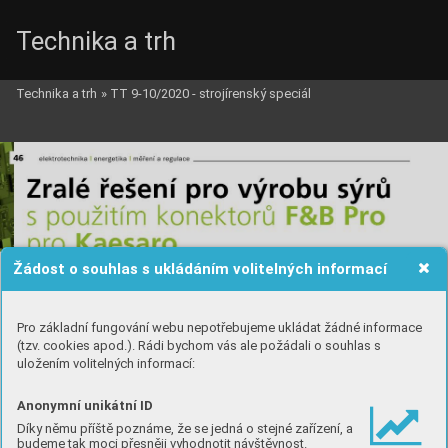
Technika a trh
Technika a trh
»
TT 9-10/2020 - strojírenský speciál
Žádost o souhlas s ukládáním volitelných informací
Pro základní fungování webu nepotřebujeme ukládat žádné informace
(tzv. cookies apod.). Rádi bychom vás ale požádali o souhlas s
uložením volitelných informací:
Anonymní unikátní ID
Díky němu příště poznáme, že se jedná o stejné zařízení, a
budeme tak moci přesněji vyhodnotit návštěvnost.