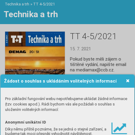
Technika a trh
»
TT 4-5/2021
Technika a trh
TT 4-5/2021
15. 7. 2021
Pokud byste měli zájem o 
tištěné vydání, napište email 
na mediamax@ccb.cz.
Žádost o souhlas s ukládáním volitelných informací
Číst
Pro základní fungování webu nepotřebujeme ukládat žádné informace
(tzv. cookies apod.). Rádi bychom vás ale požádali o souhlas s
uložením volitelných informací:
Anonymní unikátní ID
Obsah
Díky němu příště poznáme, že se jedná o stejné zařízení, a
budeme tak moci přesněji vyhodnotit návštěvnost.