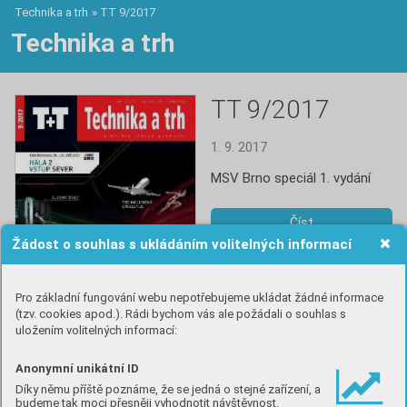
Technika a trh
»
TT 9/2017
Technika a trh
TT 9/2017
1. 9. 2017
MSV Brno speciál 1. vydání
Číst
Žádost o souhlas s ukládáním volitelných informací
Pro základní fungování webu nepotřebujeme ukládat žádné informace
(tzv. cookies apod.). Rádi bychom vás ale požádali o souhlas s
uložením volitelných informací:
Anonymní unikátní ID
Obsah
Díky němu příště poznáme, že se jedná o stejné zařízení, a
budeme tak moci přesněji vyhodnotit návštěvnost.