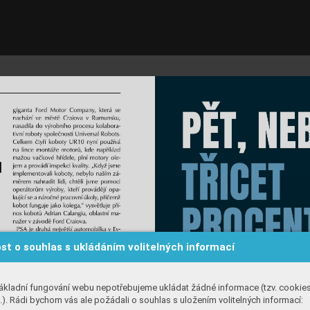
st o souhlas s ukládáním volitelných informací
ákladní fungování webu nepotřebujeme ukládat žádné informace (tzv. cookie
). Rádi bychom vás ale požádali o souhlas s uložením volitelných informací: