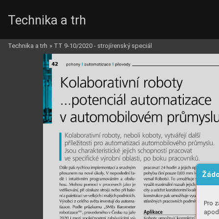
Technika a trh
Technika a trh
»
TT 9-10/2020 - strojírenský speciál
Žádo
Pro z
apod.