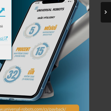
tě
ací