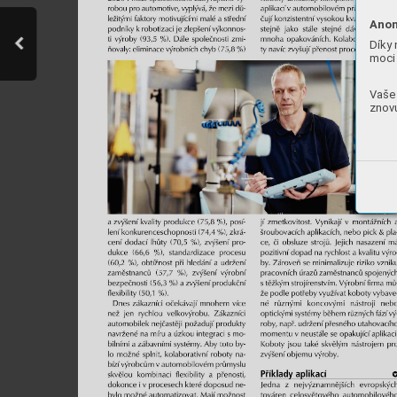
Anon
Díky 
moci 
Vaše 
znovu