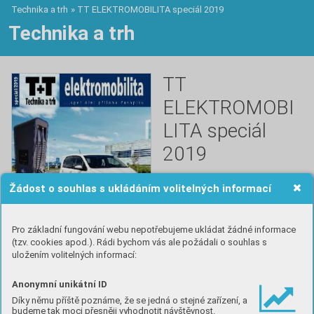
Technika a trh
»
TT ELEKTROMOBILITA speciál 2019
Technika a trh
TT
ELEKTROMOBI
LITA speciál
2019
23. 12. 2019
Žádost o souhlas s ukládáním volitelných informací
Rozšířené speciální vydání při 
příležitosti veletrhu e-salon, 
Pro základní fungování webu nepotřebujeme ukládat žádné informace
e-mobilita a e-motion se 
(tzv. cookies apod.). Rádi bychom vás ale požádali o souhlas s
zaměřením na elektromobilitu.
uložením volitelných informací:
Číst
Anonymní unikátní ID
Díky němu příště poznáme, že se jedná o stejné zařízení, a
budeme tak moci přesněji vyhodnotit návštěvnost.