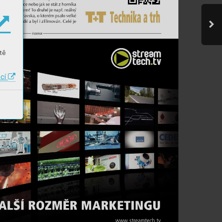
tě
ací