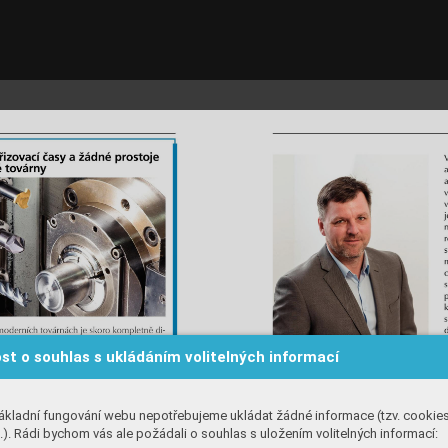
st o souhlas s ukládáním volitelných informací
ákladní fungování webu nepotřebujeme ukládat žádné informace (tzv. cookie
). Rádi bychom vás ale požádali o souhlas s uložením volitelných informací: