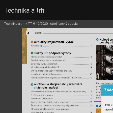
Technika a trh
Technika a trh
»
TT 9-10/2020 - strojírenský speciál
Žádo
Pro z
apod.