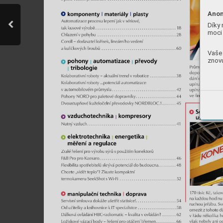
Anon
Díky 
moci 
Vaše 
znovu