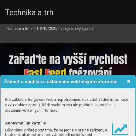
Technika a trh
Technika a trh
»
TT 9-10/2020 - strojírenský speciál
Žádost o souhlas s ukládáním volitelných informací
Pro základní fungování webu nepotřebujeme ukládat žádné informace
(tzv. cookies apod.). Rádi bychom vás ale požádali o souhlas s
uložením volitelných informací:
Anonymní unikátní ID
Díky němu příště poznáme, že se jedná o stejné zařízení, a
budeme tak moci přesněji vyhodnotit návštěvnost.