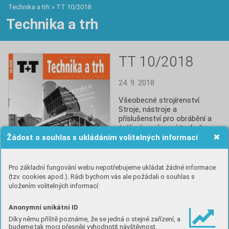
Technika a trh
»
TT 10/2018
Technika a trh
TT 10/2018
24. 9. 2018
Všeobecné strojírenství. 
Stroje, nástroje a 
příslušenství pro obrábění a 
tváření, svařovací technika, 
povrchové a tepelné úpravy. 
Žádost o souhlas s ukládáním volitelných informací
Automatizace, 
elektrotechnika, Industry 4.0.

Převody, pohony a frekvenční 
Pro základní fungování webu nepotřebujeme ukládat žádné informace
měniče. Manipulace, doprava, 
(tzv. cookies apod.). Rádi bychom vás ale požádali o souhlas s
logistika, skladování a obaly.
uložením volitelných informací:
Anonymní unikátní ID
Číst
Díky němu příště poznáme, že se jedná o stejné zařízení, a
budeme tak moci přesněji vyhodnotit návštěvnost.