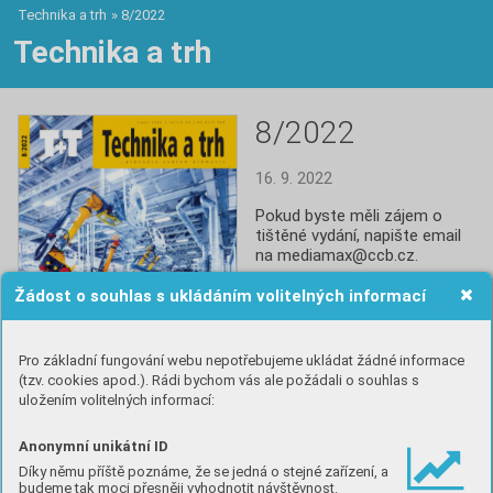
Technika a trh
»
8/2022
Technika a trh
8/2022
16. 9. 2022
Pokud byste měli zájem o 
tištěné vydání, napište email 
na mediamax@ccb.cz.
Žádost o souhlas s ukládáním volitelných informací
Číst
Pro základní fungování webu nepotřebujeme ukládat žádné informace
(tzv. cookies apod.). Rádi bychom vás ale požádali o souhlas s
uložením volitelných informací:
Anonymní unikátní ID
Obsah
Díky němu příště poznáme, že se jedná o stejné zařízení, a
budeme tak moci přesněji vyhodnotit návštěvnost.