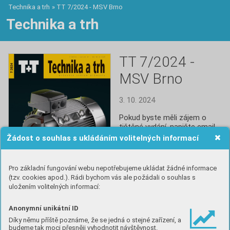
Technika a trh
»
TT 7/2024 - MSV Brno
Technika a trh
TT 7/2024 -
MSV Brno
3. 10. 2024
Pokud byste měli zájem o 
tištěné vydání, napište email 
na mediamax@ccb.cz.
Žádost o souhlas s ukládáním volitelných informací
Číst
Pro základní fungování webu nepotřebujeme ukládat žádné informace
(tzv. cookies apod.). Rádi bychom vás ale požádali o souhlas s
uložením volitelných informací:
Anonymní unikátní ID
Obsah
Díky němu příště poznáme, že se jedná o stejné zařízení, a
budeme tak moci přesněji vyhodnotit návštěvnost.