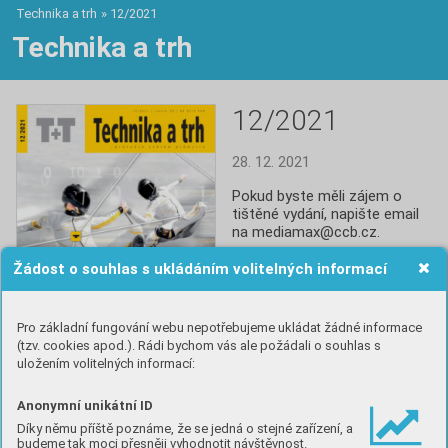
Technika a trh
»
12/2021
Technika a trh
12/2021
28. 12. 2021
Pokud byste měli zájem o 
tištěné vydání, napište email 
na mediamax@ccb.cz.
Žádost o souhlas s ukládáním volitelných informací
Číst
Pro základní fungování webu nepotřebujeme ukládat žádné informace
(tzv. cookies apod.). Rádi bychom vás ale požádali o souhlas s
uložením volitelných informací:
Anonymní unikátní ID
Obsah
Díky němu příště poznáme, že se jedná o stejné zařízení, a
budeme tak moci přesněji vyhodnotit návštěvnost.