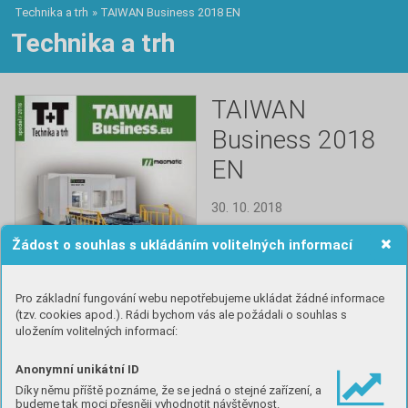
Technika a trh
»
TAIWAN Business 2018 EN
Technika a trh
TAIWAN
Business 2018
EN
30. 10. 2018
TAIWAN Business.EU is a 
Žádost o souhlas s ukládáním volitelných informací
special attachment in the 
polytechnic T+T Technika a 
Trh Magazine. The magazine 
Pro základní fungování webu nepotřebujeme ukládat žádné informace
also provides a perfect 
(tzv. cookies apod.). Rádi bychom vás ale požádali o souhlas s
opportunity for Taiwanese 
uložením volitelných informací:
companies wanting to enter 
the european market.
Anonymní unikátní ID
Díky němu příště poznáme, že se jedná o stejné zařízení, a
Číst
budeme tak moci přesněji vyhodnotit návštěvnost.