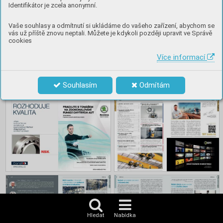
kanceláří. Stavební technika, 
Identifikátor je zcela anonymní.
materiály, technická zařízení 
budov.
Vaše souhlasy a odmítnutí si ukládáme do vašeho zařízení, abychom se
vás už příště znovu neptali. Můžete je kdykoli později upravit ve Správě
cookies
Číst
Více informací
Obsah
Souhlasím
Odmítám
Hledat
Nabídka