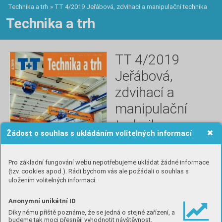
Technika a trh
»
TT 4/2019 Jeřábová, zdvihací a manipulační technika
Technika a trh
TT 4/2019
Jeřábová,
zdvihací a
manipulační
technika
Žádost o souhlas s ukládáním volitelných informací
19. 4. 2019
Jeřáby, výtahová technika, 
Pro základní fungování webu nepotřebujeme ukládat žádné informace
manipulace, dopravníkové 
(tzv. cookies apod.). Rádi bychom vás ale požádali o souhlas s
systémy, jednoúčelové stroje. 
uložením volitelných informací:
Doprava, logistika, skladování, 
obaly, balící systémy a 
Anonymní unikátní ID
zařízení, regálové 
Díky němu příště poznáme, že se jedná o stejné zařízení, a
systémy,vybavení dílen a 
budeme tak moci přesněji vyhodnotit návštěvnost.