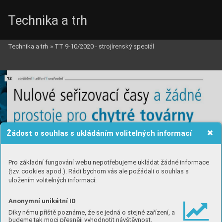
Technika a trh
Technika a trh
»
TT 9-10/2020 - strojírenský speciál
Žádost o souhlas s ukládáním volitelných informací
Pro základní fungování webu nepotřebujeme ukládat žádné informace
(tzv. cookies apod.). Rádi bychom vás ale požádali o souhlas s
uložením volitelných informací:
Anonymní unikátní ID
Díky němu příště poznáme, že se jedná o stejné zařízení, a
budeme tak moci přesněji vyhodnotit návštěvnost.