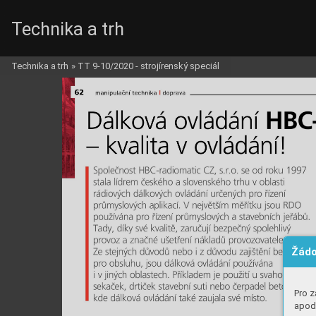
Technika a trh
Technika a trh
»
TT 9-10/2020 - strojírenský speciál
Žádo
Pro z
apod.