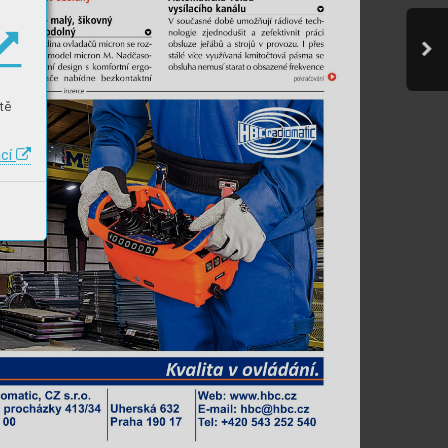
tě
ací