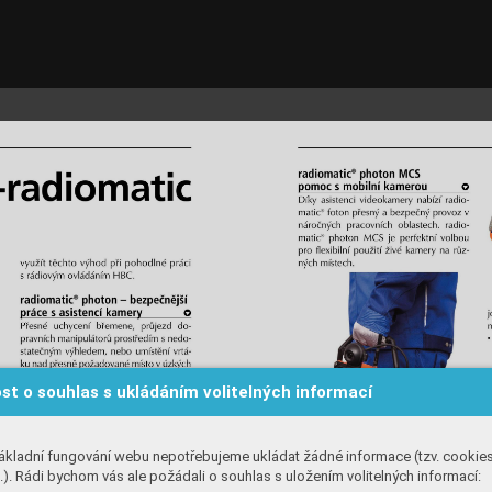
st o souhlas s ukládáním volitelných informací
ákladní fungování webu nepotřebujeme ukládat žádné informace (tzv. cookie
). Rádi bychom vás ale požádali o souhlas s uložením volitelných informací: