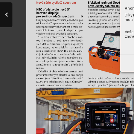
Anon
Díky 
moci 
Vaše 
znovu