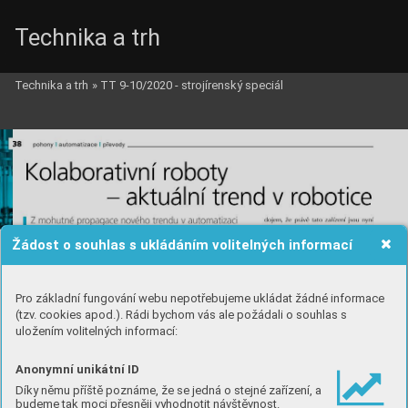
Technika a trh
Technika a trh
»
TT 9-10/2020 - strojírenský speciál
Žádost o souhlas s ukládáním volitelných informací
Pro základní fungování webu nepotřebujeme ukládat žádné informace
(tzv. cookies apod.). Rádi bychom vás ale požádali o souhlas s
uložením volitelných informací:
Anonymní unikátní ID
Díky němu příště poznáme, že se jedná o stejné zařízení, a
budeme tak moci přesněji vyhodnotit návštěvnost.