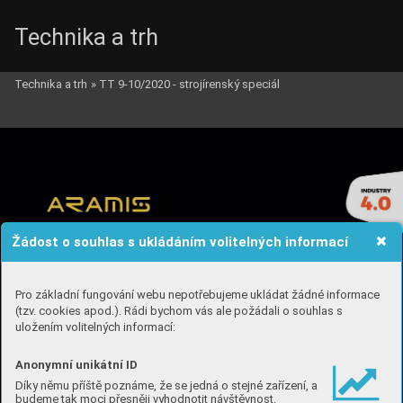
Technika a trh
Technika a trh
»
TT 9-10/2020 - strojírenský speciál
Žádost o souhlas s ukládáním volitelných informací
Pro základní fungování webu nepotřebujeme ukládat žádné informace
(tzv. cookies apod.). Rádi bychom vás ale požádali o souhlas s
uložením volitelných informací:
Anonymní unikátní ID
Díky němu příště poznáme, že se jedná o stejné zařízení, a
budeme tak moci přesněji vyhodnotit návštěvnost.