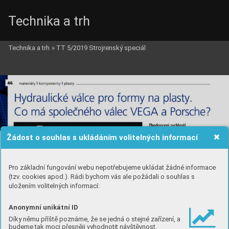
Technika a trh
Technika a trh
»
TT 5/2019 Strojrenský speciál
Žádost o souhlas s ukládáním volitelných informací
Pro základní fungování webu nepotřebujeme ukládat žádné informace
(tzv. cookies apod.). Rádi bychom vás ale požádali o souhlas s
uložením volitelných informací:
Anonymní unikátní ID
Díky němu příště poznáme, že se jedná o stejné zařízení, a
budeme tak moci přesněji vyhodnotit návštěvnost.