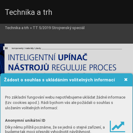
Technika a trh
Technika a trh
»
TT 5/2019 Strojrenský speciál
Žádost o souhlas s ukládáním volitelných informací
Pro základní fungování webu nepotřebujeme ukládat žádné informace
(tzv. cookies apod.). Rádi bychom vás ale požádali o souhlas s
uložením volitelných informací:
Anonymní unikátní ID
Díky němu příště poznáme, že se jedná o stejné zařízení, a
budeme tak moci přesněji vyhodnotit návštěvnost.