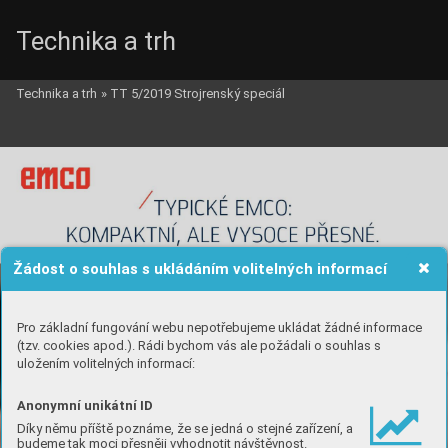
Technika a trh
Technika a trh
»
TT 5/2019 Strojrenský speciál
Žádost o souhlas s ukládáním volitelných informací
Pro základní fungování webu nepotřebujeme ukládat žádné informace
(tzv. cookies apod.). Rádi bychom vás ale požádali o souhlas s
uložením volitelných informací:
Anonymní unikátní ID
Díky němu příště poznáme, že se jedná o stejné zařízení, a
budeme tak moci přesněji vyhodnotit návštěvnost.