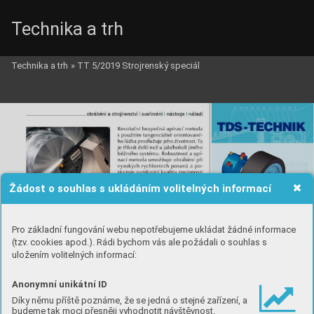
Technika a trh
Technika a trh
»
TT 5/2019 Strojrenský speciál
Žádost o souhlas s ukládáním volitelných informací
Pro základní fungování webu nepotřebujeme ukládat žádné informace
(tzv. cookies apod.). Rádi bychom vás ale požádali o souhlas s
uložením volitelných informací:
Anonymní unikátní ID
Díky němu příště poznáme, že se jedná o stejné zařízení, a
budeme tak moci přesněji vyhodnotit návštěvnost.