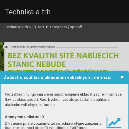
Technika a trh
Technika a trh
»
TT 5/2019 Strojrenský speciál
Žádost o souhlas s ukládáním volitelných informací
Pro základní fungování webu nepotřebujeme ukládat žádné informace
(tzv. cookies apod.). Rádi bychom vás ale požádali o souhlas s
uložením volitelných informací:
Anonymní unikátní ID
Díky němu příště poznáme, že se jedná o stejné zařízení, a
budeme tak moci přesněji vyhodnotit návštěvnost.