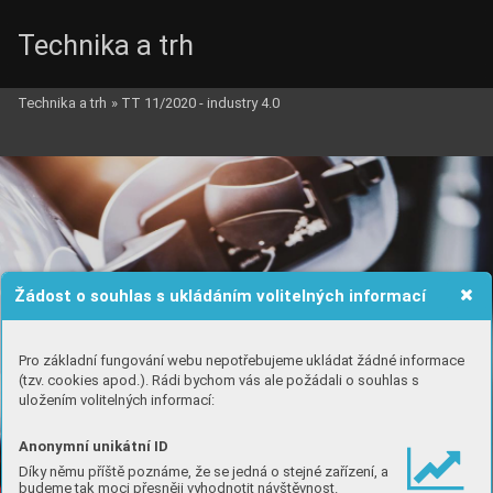
Technika a trh
Technika a trh
»
TT 11/2020 - industry 4.0
Žádost o souhlas s ukládáním volitelných informací
Pro základní fungování webu nepotřebujeme ukládat žádné informace
(tzv. cookies apod.). Rádi bychom vás ale požádali o souhlas s
uložením volitelných informací:
Anonymní unikátní ID
Díky němu příště poznáme, že se jedná o stejné zařízení, a
budeme tak moci přesněji vyhodnotit návštěvnost.