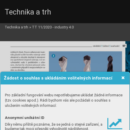
Technika a trh
Technika a trh
»
TT 11/2020 - industry 4.0
Žádost o souhlas s ukládáním volitelných informací
Pro základní fungování webu nepotřebujeme ukládat žádné informace
(tzv. cookies apod.). Rádi bychom vás ale požádali o souhlas s
uložením volitelných informací:
Anonymní unikátní ID
Díky němu příště poznáme, že se jedná o stejné zařízení, a
budeme tak moci přesněji vyhodnotit návštěvnost.