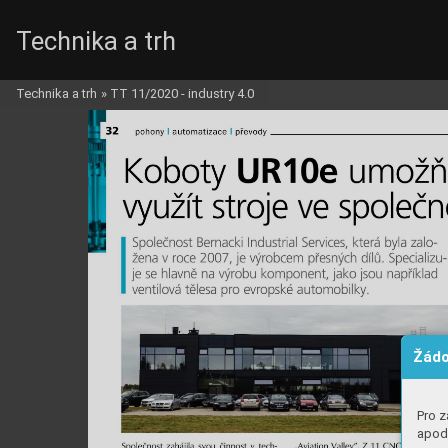
Technika a trh
Technika a trh
»
TT 11/2020 - industry 4.0
Žádo
Pro z
apod.