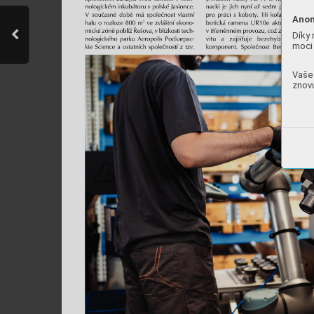
Anon
Díky 
moci 
Vaše 
znovu