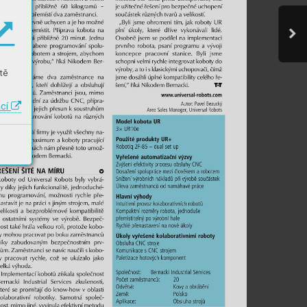
tě
ací