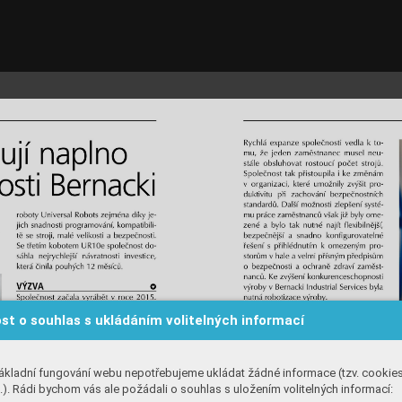
st o souhlas s ukládáním volitelných informací
ákladní fungování webu nepotřebujeme ukládat žádné informace (tzv. cookie
). Rádi bychom vás ale požádali o souhlas s uložením volitelných informací: