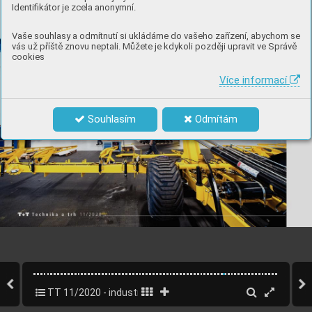
Identifikátor je zcela anonymní.
Vaše souhlasy a odmítnutí si ukládáme do vašeho zařízení, abychom se
vás už příště znovu neptali. Můžete je kdykoli později upravit ve Správě
cookies
Více informací
Souhlasím
Odmítám
TT 11/2020 - industry 4.0
52