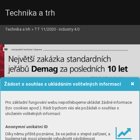
Technika a trh
Technika a trh
»
TT 11/2020 - industry 4.0
Žádost o souhlas s ukládáním volitelných informací
Pro základní fungování webu nepotřebujeme ukládat žádné informace
(tzv. cookies apod.). Rádi bychom vás ale požádali o souhlas s
uložením volitelných informací:
Anonymní unikátní ID
Díky němu příště poznáme, že se jedná o stejné zařízení, a
budeme tak moci přesněji vyhodnotit návštěvnost.