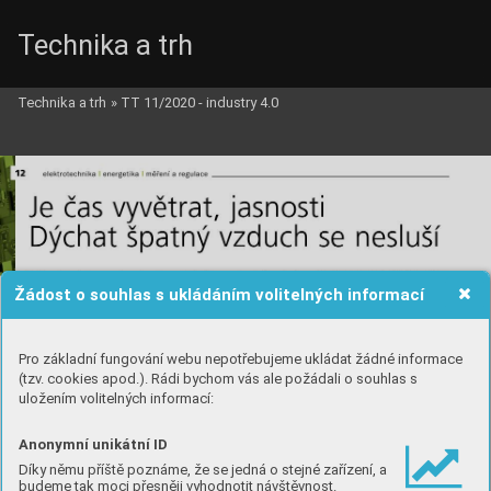
Technika a trh
Technika a trh
»
TT 11/2020 - industry 4.0
Žádost o souhlas s ukládáním volitelných informací
Pro základní fungování webu nepotřebujeme ukládat žádné informace
(tzv. cookies apod.). Rádi bychom vás ale požádali o souhlas s
uložením volitelných informací:
Anonymní unikátní ID
Díky němu příště poznáme, že se jedná o stejné zařízení, a
budeme tak moci přesněji vyhodnotit návštěvnost.