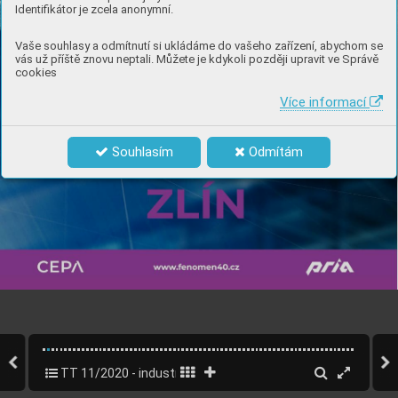
Identifikátor je zcela anonymní.
Vaše souhlasy a odmítnutí si ukládáme do vašeho zařízení, abychom se
vás už příště znovu neptali. Můžete je kdykoli později upravit ve Správě
cookies
Více informací
Souhlasím
Odmítám
TT 11/2020 - industry 4.0
2