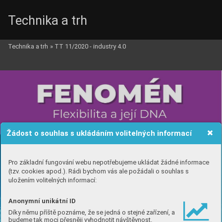
Technika a trh
Technika a trh
»
TT 11/2020 - industry 4.0
Žádost o souhlas s ukládáním volitelných informací
Pro základní fungování webu nepotřebujeme ukládat žádné informace
(tzv. cookies apod.). Rádi bychom vás ale požádali o souhlas s
uložením volitelných informací:
Anonymní unikátní ID
Díky němu příště poznáme, že se jedná o stejné zařízení, a
budeme tak moci přesněji vyhodnotit návštěvnost.