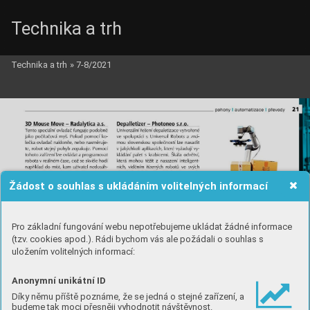
Technika a trh
Technika a trh
»
7-8/2021
Žádost o souhlas s ukládáním volitelných informací
Pro základní fungování webu nepotřebujeme ukládat žádné informace
(tzv. cookies apod.). Rádi bychom vás ale požádali o souhlas s
uložením volitelných informací:
Anonymní unikátní ID
Díky němu příště poznáme, že se jedná o stejné zařízení, a
budeme tak moci přesněji vyhodnotit návštěvnost.