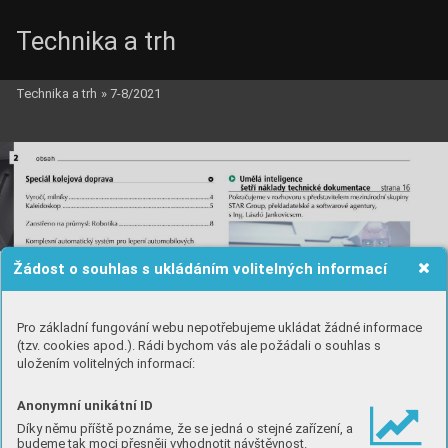
Technika a trh
Technika a trh
»
7-8/2021
Žádost o souhlas s ukládáním volitelných informací
Pro základní fungování webu nepotřebujeme ukládat žádné informace
(tzv. cookies apod.). Rádi bychom vás ale požádali o souhlas s
uložením volitelných informací:
Anonymní unikátní ID
Díky němu příště poznáme, že se jedná o stejné zařízení, a
budeme tak moci přesněji vyhodnotit návštěvnost.