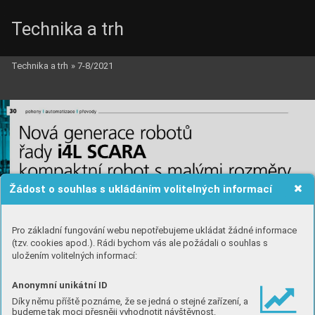
Technika a trh
Technika a trh
»
7-8/2021
Žádost o souhlas s ukládáním volitelných informací
Pro základní fungování webu nepotřebujeme ukládat žádné informace
(tzv. cookies apod.). Rádi bychom vás ale požádali o souhlas s
uložením volitelných informací:
Anonymní unikátní ID
Díky němu příště poznáme, že se jedná o stejné zařízení, a
budeme tak moci přesněji vyhodnotit návštěvnost.