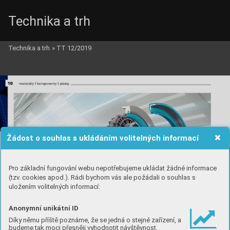
Technika a trh
Technika a trh
»
TT 12/2019
Žádost o souhlas s ukládáním volitelných informací
Pro základní fungování webu nepotřebujeme ukládat žádné informace
(tzv. cookies apod.). Rádi bychom vás ale požádali o souhlas s
uložením volitelných informací:
Anonymní unikátní ID
Díky němu příště poznáme, že se jedná o stejné zařízení, a
budeme tak moci přesněji vyhodnotit návštěvnost.