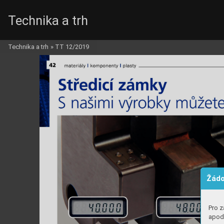
Technika a trh
Technika a trh
»
TT 12/2019
Žádo
Pro z
apod.