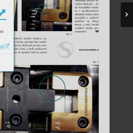
tě
ací