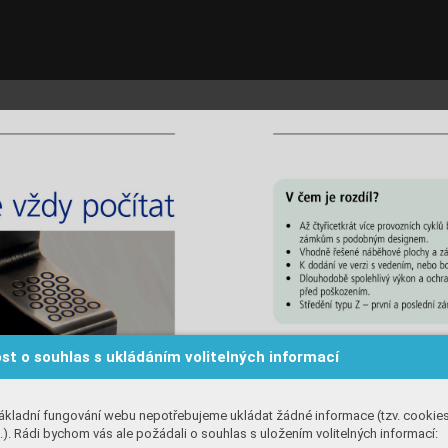
st o souhlas s ukládáním volitelných informací
ákladní fungování webu nepotřebujeme ukládat žádné informace (tzv. cookie
). Rádi bychom vás ale požádali o souhlas s uložením volitelných informací: