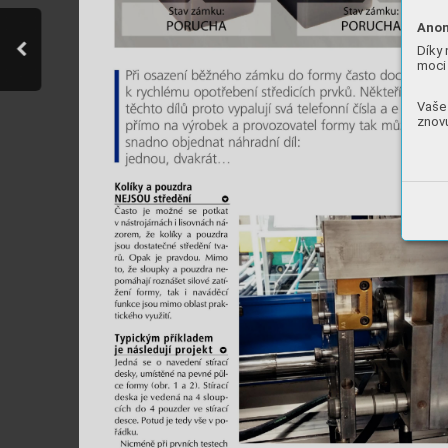
Anon
Díky 
moci 
Vaše 
znovu