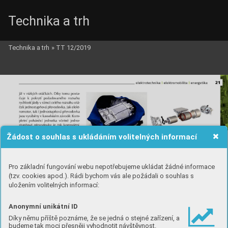
Technika a trh
Technika a trh
»
TT 12/2019
Žádost o souhlas s ukládáním volitelných informací
Pro základní fungování webu nepotřebujeme ukládat žádné informace
(tzv. cookies apod.). Rádi bychom vás ale požádali o souhlas s
uložením volitelných informací:
Anonymní unikátní ID
Díky němu příště poznáme, že se jedná o stejné zařízení, a
budeme tak moci přesněji vyhodnotit návštěvnost.