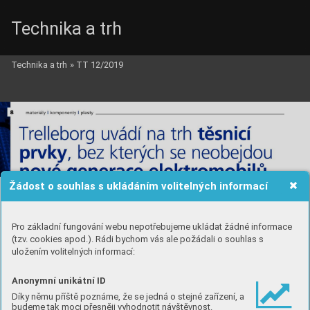
Technika a trh
Technika a trh
»
TT 12/2019
Žádost o souhlas s ukládáním volitelných informací
Pro základní fungování webu nepotřebujeme ukládat žádné informace
(tzv. cookies apod.). Rádi bychom vás ale požádali o souhlas s
uložením volitelných informací:
Anonymní unikátní ID
Díky němu příště poznáme, že se jedná o stejné zařízení, a
budeme tak moci přesněji vyhodnotit návštěvnost.