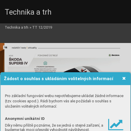
Technika a trh
Technika a trh
»
TT 12/2019
Žádost o souhlas s ukládáním volitelných informací
Pro základní fungování webu nepotřebujeme ukládat žádné informace
(tzv. cookies apod.). Rádi bychom vás ale požádali o souhlas s
uložením volitelných informací:
Anonymní unikátní ID
Díky němu příště poznáme, že se jedná o stejné zařízení, a
budeme tak moci přesněji vyhodnotit návštěvnost.