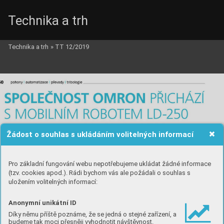
Technika a trh
Technika a trh
»
TT 12/2019
Žádost o souhlas s ukládáním volitelných informací
Pro základní fungování webu nepotřebujeme ukládat žádné informace
(tzv. cookies apod.). Rádi bychom vás ale požádali o souhlas s
uložením volitelných informací:
Anonymní unikátní ID
Díky němu příště poznáme, že se jedná o stejné zařízení, a
budeme tak moci přesněji vyhodnotit návštěvnost.