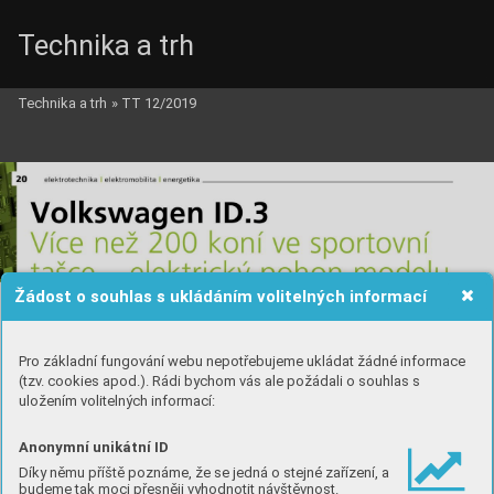
Technika a trh
Technika a trh
»
TT 12/2019
Žádost o souhlas s ukládáním volitelných informací
Pro základní fungování webu nepotřebujeme ukládat žádné informace
(tzv. cookies apod.). Rádi bychom vás ale požádali o souhlas s
uložením volitelných informací:
Anonymní unikátní ID
Díky němu příště poznáme, že se jedná o stejné zařízení, a
budeme tak moci přesněji vyhodnotit návštěvnost.