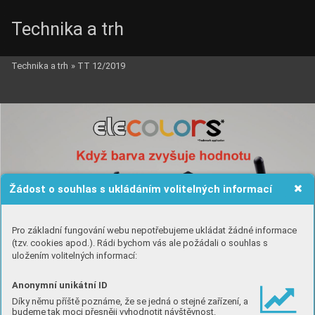
Technika a trh
Technika a trh
»
TT 12/2019
Žádost o souhlas s ukládáním volitelných informací
Pro základní fungování webu nepotřebujeme ukládat žádné informace
(tzv. cookies apod.). Rádi bychom vás ale požádali o souhlas s
uložením volitelných informací:
Anonymní unikátní ID
Díky němu příště poznáme, že se jedná o stejné zařízení, a
budeme tak moci přesněji vyhodnotit návštěvnost.