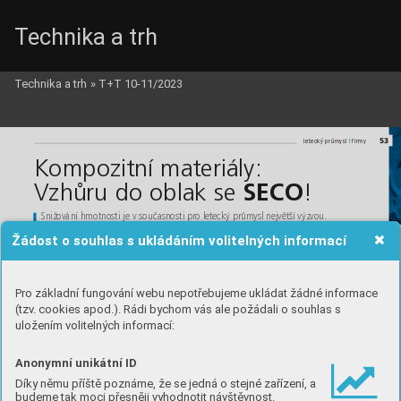
Technika a trh
Technika a trh
»
T+T 10-11/2023
52_MCAE_c_SECO_c.qxd  6.12.2023  13:10  Page 53
53
l
l
letecký průmysl 
firmy
Kompozitní materiály: 
Vzhůru do oblak se 
!
SECO
Snižování hmotnosti je v současnosti pro letecký průmysl největší výzvou. 
Vyšší výkon, nižší spotřeba paliva a nižší emise představují pro výrobce hlavní 
Žádost o souhlas s ukládáním volitelných informací
konkurenční výhody a kompozitní materiály jsou příležitostí ve všech těchto oblastech.
Pro základní fungování webu nepotřebujeme ukládat žádné informace
(tzv. cookies apod.). Rádi bychom vás ale požádali o souhlas s
uložením volitelných informací:
fréz s diamantovým povlakem. Vlastnosti
těchto nástrojů umožňují dosahovat velmi
dobré kvality povrchu při zachování vyso-
ké řezné rychlosti a posuvu. Značka SECO
Anonymní unikátní ID
dodává též nástroje s pájenými břity
z PCD (polykrystalický diamant), optimali-
Díky němu příště poznáme, že se jedná o stejné zařízení, a
zované pro náročné podmínky obrábění.
Kompozity znamenají 
Po dlouhých letech stagnace, které násle-
Běžnými problémy při vrtání kompozit-
budeme tak moci přesněji vyhodnotit návštěvnost.
nižší náklady
ních materiálů 
jsou delaminace, štípání
dovaly po 11. září, včetně globální recese,
d