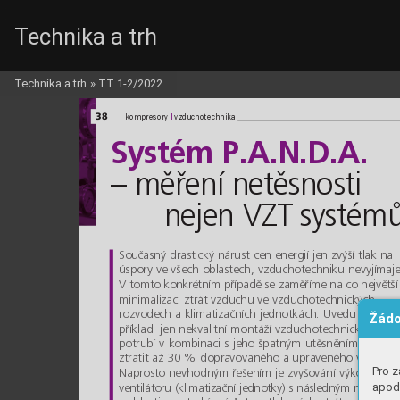
Technika a trh
Technika a trh
»
TT 1-2/2022
38
l
kompresory 
vzduchotechnika
Systém P.A.N.D.A.
– měření netěsnosti
nejen VZT systém
Současný drastický nárust cen energií jen zvýší tlak na 
úspory ve všech oblastech, vzduchotechniku nevyjímaje
V tomto konkrétním případě se zaměříme na co největší
minimalizaci ztrát vzduchu ve vzduchotechnických 
rozvodech a klimatizačních jednotkách. Uvedu malý 
Žádo
příklad: jen nekvalitní montáží vzduchotechnického 
potrubí v kombinaci s jeho špatným utěsněním lze 
ztratit až 30 % dopravovaného a upraveného vzduchu
Pro z
Naprosto nevhodným řešením je zvyšování výkonu 
apod.
ventilátoru (klimatizační jednotky) s následným nárůste