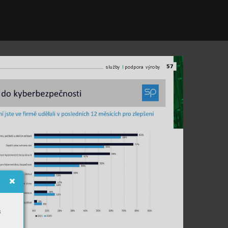
57
l
služby 
podpora výroby
s