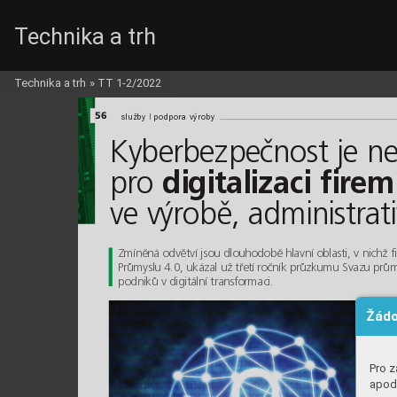
Technika a trh
Technika a trh
»
TT 1-2/2022
56
l
služby 
podpora výroby
Kyberbezpečnost je ne
digitalizaci firem
pro 
ve výrobě, administrativ
Zmíněná odvětví jsou dlouhodobě hlavní oblasti, v nichž f
Průmyslu 4.0, ukázal už třetí ročník průzkumu Svazu prů
podniků v digitální transformaci.
Žádo
Pro z
apod.