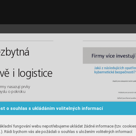
zbytná 
ě i logistice
irmy nasazují prvky 
myslu o pokroku 
st o souhlas s ukládáním volitelných informací
ákladní fungování webu nepotřebujeme ukládat žádné informace (tzv. cookie
). Rádi bychom vás ale požádali o souhlas s uložením volitelných informací: