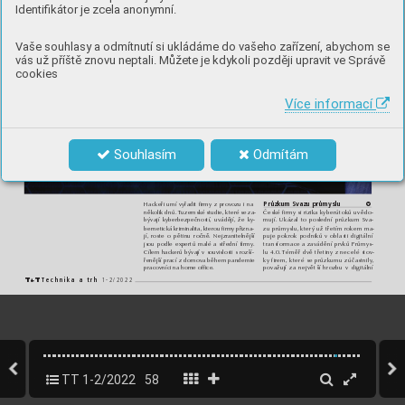
Identifikátor je zcela anonymní.
Vaše souhlasy a odmítnutí si ukládáme do vašeho zařízení, abychom se
vás už příště znovu neptali. Můžete je kdykoli později upravit ve Správě
cookies
Více informací
Souhlasím
Odmítám
Průzkum Svazu průmyslu
Hackeři umí vyřadit firmy z provozu i na
d
několik dnů. Tuzemské studie, které se za-
České firmy si rizika kyberútoků uvědo-
bývají kyberbezpečností, uvádějí, že ky-
mují. Ukázal to poslední průzkum Sva-
bernetická kriminalita, kterou firmy přizna-
zu průmyslu, který už třetím rokem ma-
jí, roste o pětinu ročně. Nejzranitelnější
puje pokrok podniků v oblasti digitální
jsou podle expertů malé a střední firmy.
transformace a zavádění prvků Průmys-
Cílem hackerů bývají v souvislosti s rozší-
lu 4.0. Téměř dvě třetiny z necelé stov-
řenější prací z domova během pandemie
ky firem, které se průzkumu zúčastnily,
pracovníci na home office.
považují za největší hrozbu v digitální
Technika a trh 
1-2/2022
T
+
T
TT 1-2/2022
58