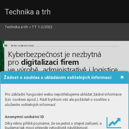
Technika a trh
Technika a trh
»
TT 1-2/2022
56
l
služby 
podpora výroby
Kyberbezpečnost je nezbytná 
digitalizaci firem
pro 
ve výrobě, administrativě i logistice
Žádost o souhlas s ukládáním volitelných informací
Zmíněná odvětví jsou dlouhodobě hlavní oblasti, v nichž firmy nasazují prvky 
Průmyslu 4.0, ukázal už třetí ročník průzkumu Svazu průmyslu o pokroku 
podniků v digitální transformaci.
Pro základní fungování webu nepotřebujeme ukládat žádné informace
(tzv. cookies apod.). Rádi bychom vás ale požádali o souhlas s
uložením volitelných informací:
Anonymní unikátní ID
Díky němu příště poznáme, že se jedná o stejné zařízení, a
budeme tak moci přesněji vyhodnotit návštěvnost.