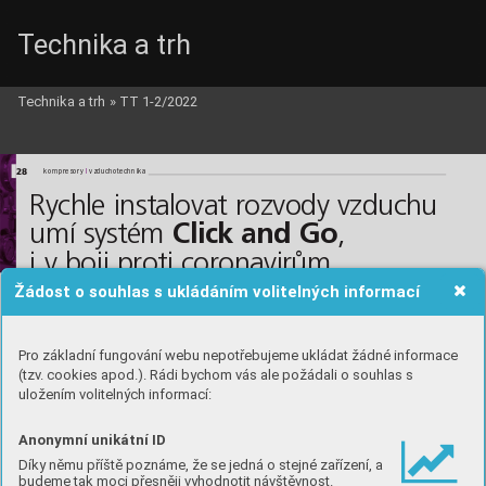
Technika a trh
Technika a trh
»
TT 1-2/2022
28
l
kompresory 
vzduchotechnika
Rychle instalovat rozvody vzduchu
Click and Go
umí systém
, 
i v boji proti coronavirům
Žádost o souhlas s ukládáním volitelných informací
Instalace okrouhlých nebo plochých rozvodů vzduchu
Click and Go pro větrací jednotky realizuje přání 
investora v nevídaně krátném čase. Nejen rychle, 
ale i bezpečně, s jistotou pevného a těsného spoje 
a optimálně z hlediska proudění vzduchu.
Pro základní fungování webu nepotřebujeme ukládat žádné informace
(tzv. cookies apod.). Rádi bychom vás ale požádali o souhlas s
také vyznačuje vysokou stabilitou schodů.
Hladké antistatické vnitřní stěny splňují
uložením volitelných informací:
nejpřísnější hygienické požadavky.
Ve srovnání s konvenčními systémy na-
bízejí nová kulatá hrdla o průměru 75 ne-
bo 90 milimetrů větší flexibilitu. Úzké po-
loměry ohybu lze snadno a s minimálním
Anonymní unikátní ID
úsilím zajistit.
Volný průřez plochých hrdel o rozmě-
Díky němu příště poznáme, že se jedná o stejné zařízení, a
rech 140×50 milimetrů s optimalizací pro
tok umožňuje proudění většího množství
budeme tak moci přesněji vyhodnotit návštěvnost.
vzduchu. Je vhodný pro montáž do