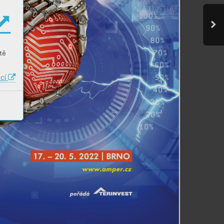
tě
ací