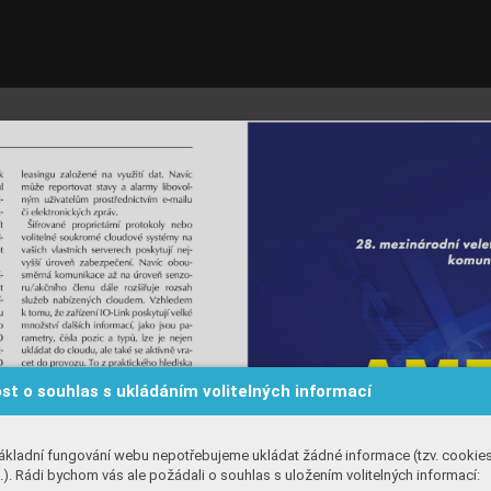
st o souhlas s ukládáním volitelných informací
ákladní fungování webu nepotřebujeme ukládat žádné informace (tzv. cookie
). Rádi bychom vás ale požádali o souhlas s uložením volitelných informací: