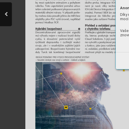
Anon
Díky 
moci 
Vaše 
znovu