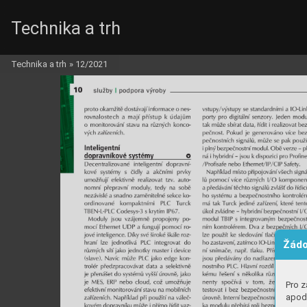
Technika a trh
Technika a trh
»
12/2021
Žádo
Pro z
apod.