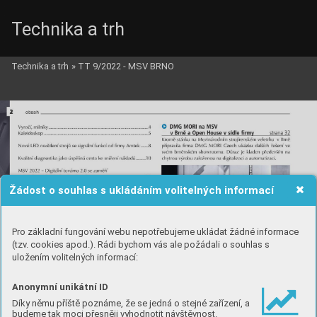
Technika a trh
Technika a trh
»
TT 9/2022 - MSV BRNO
Žádost o souhlas s ukládáním volitelných informací
Pro základní fungování webu nepotřebujeme ukládat žádné informace
(tzv. cookies apod.). Rádi bychom vás ale požádali o souhlas s
uložením volitelných informací:
Anonymní unikátní ID
Díky němu příště poznáme, že se jedná o stejné zařízení, a
budeme tak moci přesněji vyhodnotit návštěvnost.