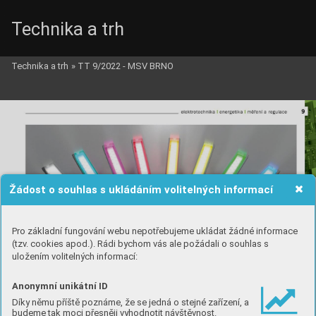
Technika a trh
Technika a trh
»
TT 9/2022 - MSV BRNO
Žádost o souhlas s ukládáním volitelných informací
Pro základní fungování webu nepotřebujeme ukládat žádné informace
(tzv. cookies apod.). Rádi bychom vás ale požádali o souhlas s
uložením volitelných informací:
Anonymní unikátní ID
Díky němu příště poznáme, že se jedná o stejné zařízení, a
budeme tak moci přesněji vyhodnotit návštěvnost.