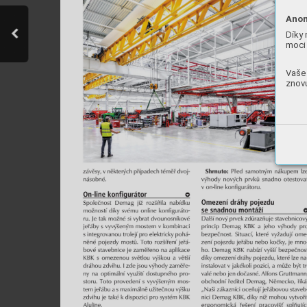
Anon
Díky 
moci 
Vaše 
znovu