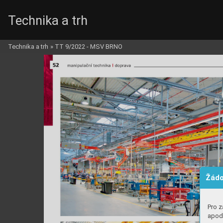
Technika a trh
Technika a trh
»
TT 9/2022 - MSV BRNO
Žádo
Pro z
apod.