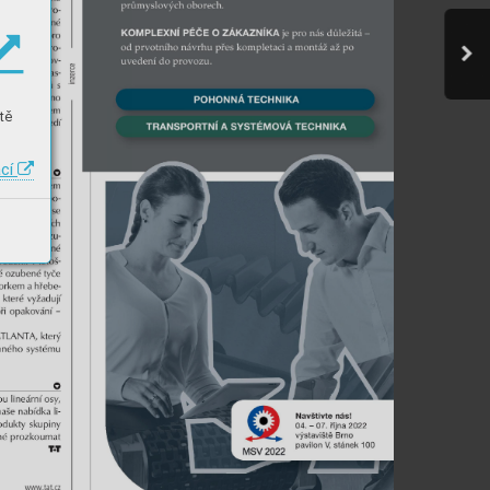
tě
ací