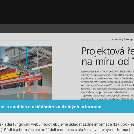
st o souhlas s ukládáním volitelných informací
ákladní fungování webu nepotřebujeme ukládat žádné informace (tzv. cookie
). Rádi bychom vás ale požádali o souhlas s uložením volitelných informací: