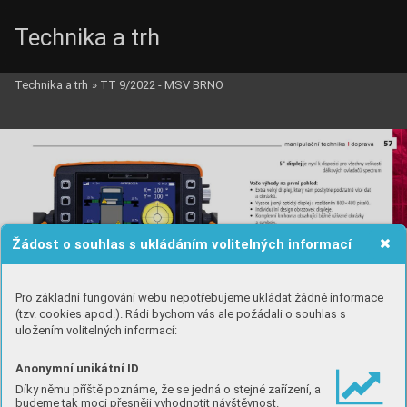
Technika a trh
Technika a trh
»
TT 9/2022 - MSV BRNO
Žádost o souhlas s ukládáním volitelných informací
Pro základní fungování webu nepotřebujeme ukládat žádné informace
(tzv. cookies apod.). Rádi bychom vás ale požádali o souhlas s
uložením volitelných informací:
Anonymní unikátní ID
Díky němu příště poznáme, že se jedná o stejné zařízení, a
budeme tak moci přesněji vyhodnotit návštěvnost.