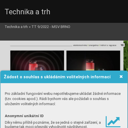
Technika a trh
Technika a trh
»
TT 9/2022 - MSV BRNO
Žádost o souhlas s ukládáním volitelných informací
Pro základní fungování webu nepotřebujeme ukládat žádné informace
(tzv. cookies apod.). Rádi bychom vás ale požádali o souhlas s
uložením volitelných informací:
Anonymní unikátní ID
Díky němu příště poznáme, že se jedná o stejné zařízení, a
budeme tak moci přesněji vyhodnotit návštěvnost.